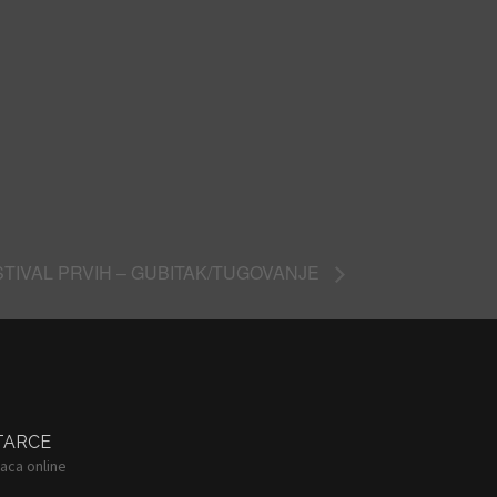
ESTIVAL PRVIH – GUBITAK/TUGOVANJE
TARCE
aca online