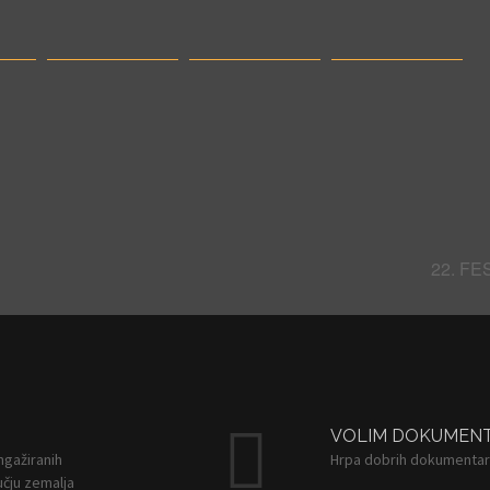
22. F
VOLIM DOKUMEN
angažiranih
Hrpa dobrih dokumentar
čju zemalja