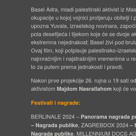
Basel Adra, mladi palestinski aktivist iz Masa
okupacije u kojoj vojnici protjeruju obitelj
upozna Yuvala, izraelskog novinara, započin
pola desetljeća i tijekom koje će se dvoje ak
ekstremna nejednakost: Basel živi pod bru
Ovaj film, koji potpisuje palestinsko-izraelsk
najmračnijim i najstrašnijim vremenima u reg
to za putem prema jednakosti i pravdi.
Nakon prve projekcije 26. rujna u 19 sati o
aktivistom
koji će vo
Majdom Nasrallahom
Festivali i nagrade:
BERLINALE 2024 –
Panorama nagrada pub
, ZAGREBDOX 2024
– Nagrada publike
– 
, MILLENNIUM DOCS AG
Nagrada publike