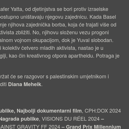
fer Yatta, od djetinjstva se bori protiv izraelske
i i postupno uništavaju njegovu zajednicu. Kada Basel
je njihova zajednička borba, koja će trajati više od
tivista zbližiti. No, njihovu složenu vezu progoni
talnom vojnom okupacijom, dok je Yuval slobodan.
i kolektiv četvero mladih aktivista, nastao je u
iji, kao čin kreativnog otpora apartheidu. Potraga je
držat će se razgovor s palestinskim umjetnikom i
diti
.
Diana Meheik
, CPH:DOX 2024
like, Najbolji dokumentarni film
, VISIONS DU RÉEL 2024
Nagrada publike
–
AINST GRAVITY FF 2024
– Grand Prix Millennium