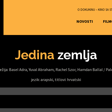
O DOKUKINU – KINO SA 
NOVOSTI
FILM
Jedina
zemlja
ežija: Basel Adra, Yuval Abraham, Rachel Szor, Hamdan Ballal /
Pal
jezik: arapski, titlovi: hrvatski