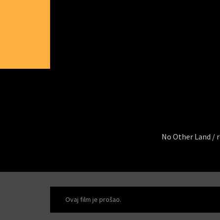
No Other Land /
r
Ovaj film je prošao.