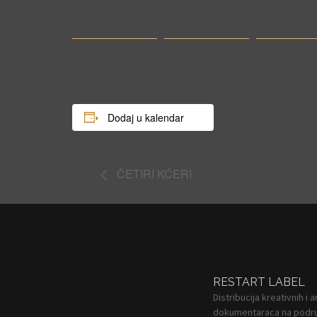
Dodaj u kalendar
ČETIRI KĆERI
RESTART LABEL
Distribucija kreativnih i 
dokumentaraca na podru