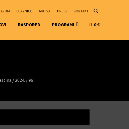
STAVOM
ULAZNICE
ARHIVA
PRESS
KONTAKT
OVI
RASPORED
PROGRAMI
0
€
estina /
2024. /
96'