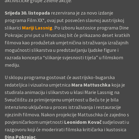
aktivističke grupe
Zelene akcije
.
B
Srijeda 30. listopada
rezervirana je za novo izdanje
N
programa Film XX*, ovaj put posvećen slavnoj austrijskoj
I
slikarici
Mariji Lassnig
. Po izboru kustosice programa Dine
H
Pokrajac prvi put u Hrvatskoj bit će prikazano deset kratkih
P
filmova kao produžetak umjetničina istraživanja izražajnih
R
mogućnosti slikarstva u predstavljanju ljudske figure i
O
razrada koncepta “slikanje svjesnosti tijela” u filmskom
G
mediju.
R
U sklopu programa gostovat će austrijsko-bugarska
A
redateljica i vizualna umjetnica
Mara Mattuschka
koja je
M
studirala animaciju i slikarstvo u klasi Marie Lassnig na
A
Sveučilištu za primijenjenu umjetnost u Beču te je bila
,
intenzivno uključena u proces istraživanja i restauracije
P
njezinih filmova. Nakon projekcije Mattuschka će zajedno s
A
povjesničarkom umjetnosti
Leonidom Kovač
sudjelovati u
L
razgovoru koji će moderirati filmska kritičarka i kustosica
E
Dina Pokrajac
.