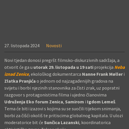
27. listopada 2024
Novosti
T
Novi tjedan donosi pregršt filmsko-diskurzivnih sadržaja, a
J
otvorit će ga u
utorak 29. listopada u 19 sati
projekcija
Neba
E
iznad Zenice
, ekološkog dokumentarca
Nanne Frank Møller
i
Zlatka Pranjića
o jednom od najzagađenijih gradova na
D
svijetu i borbi njezinih stanovnika za čisti zrak, uz popratni
A
razgovor s protagonistima filma i ujedno članovima
N
Udruženja Eko forum Zenica
,
Samirom
i
Igdom Lemeš
.
P
Tema će biti izazovi s kojima su se suočili tijekom snimanja,
O
borbi za čišći okoliš te pritiscima globalnog kapitala. U ulozi
S
moderatorice bit će
Sunčica Lazanski
, koordinatorica
E