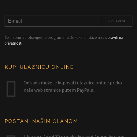
Želim primati obavijesti o programima Dokukina i slažem se s
pravilima
privatnosti
.
KUPI ULAZNICU ONLINE
Od sada možete kupovati ulaznice online preko
naše web stranice putem PayPala.
POSTANI NAŠIM ČLANOM
Ulaz na više od 70 projekcija s godišnjom kartom.