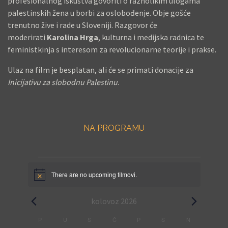
E
profesionalnog iskustva govoriti o raznolikim ulogama
P
palestinskih žena u borbi za oslobođenje. Obje gošće
trenutno žive i rade u Sloveniji. Razgovor će
O
moderirati
Karolina Hrga
, kulturna i medijska radnica te
B
feministkinja s interesom za revolucionarne teorije i prakse.
J
E
Ulaz na film je besplatan, ali će se primati donacije za
D
Inicijativu za slobodnu Palestinu
.
N
I
K
NA PROGRAMU
A
B
E
F
R
There are no upcoming filmovi.
N
i
L
o
t
I
l
kolovoz 2026
i
c
N
e
C
m
P
PONEDJELJAK
U
UTORAK
S
SRIJEDA
Č
ČETVRTAK
P
PETAK
S
SUBOTA
N
NEDJELJA
A