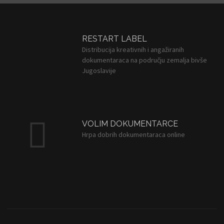
o
v
i
RESTART LABEL
Distribucija kreativnih i angažiranih
dokumentaraca na području zemalja bivše
Jugoslavije
VOLIM DOKUMENTARCE
Hrpa dobrih dokumentaraca online