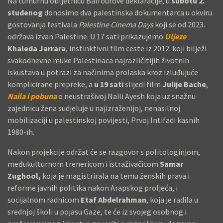
Na tumurnu obljetnicu Balfourove deklaracije, u
subotu 2.
O
studenog
donosimo dva palestinska dokumentarca u okviru
Č
gostovanja festivala
Palestine Cinema Days
koji se od 2023.
E
održava izvan Palestine. U 17 sati prikazujemo
Uljeze
T
Khaleda Jarrara
, i
nstinktivni film ceste iz 2012. koji bilježi
A
svakodnevne muke Palestinaca najrazličitijih životnih
K
iskustava u potrazi za načinima prolaska kroz izluđujuće
D
komplicirane prepreke, a
u 19 sati
slijedi film
Julije Bache
,
I
Naila i pobuna
o neustrašivoj Naili Ayesh koja uz snažnu
S
zajednicu žena sudjeluje u najizraženijoj, nenasilnoj
T
mobilizaciji u palestinskoj povijesti, Prvoj Intifadi kasnih
R
1980-ih.
I
Nakon projekcije održat će se razgovor s politologinjom,
B
međukulturnom trenericom i istraživačicom
Samar
U
Zughool,
koja je magistrirala na temu ženskih prava i
C
reforme javnih politika nakon Arapskog proljeća, i
I
socijalnom radnicom
Etaf Abdelrahman
, koja je radila u
J
srednjoj školi u pojasu Gaze, te će iz svojeg osobnog i