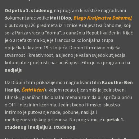
S
Od petka 1. studenog
na program kina stiže nagrađivani
T
dokumentarac velike
Mati Diop
,
Blago Kraljevstva Dahomej
,
I
o putovanju 26 predmeta iz riznice Kraljevstva Dahomej koji
N
se iz Pariza vraćaju “doma”, u današnju Republiku Benin. Riječ
E
je o artefaktima koje je francuska kolonijalna trupa
C
opljačkala krajem 19. stoljeća. Diopin film divno miješa
I
stvarnost i kreativnost, a ujedno je važan svjedok utjecaja
N
kolonijalne prošlosti na sadašnjost. Film je na programu i
u
E
nedjelju
.
M
Uz Diopin film prikazujemo i nagrađivani film
Kaouther Ben
A
Hanije
,
Četiri kćeri
u kojem redateljica smišlja jedinstveni
D
filmski, granično fikcionalni mehanizam da bi ispričala priču
A
o Olfi i njezinim kćerima. Jedinstveno filmsko iskustvo
Y
intimno je putovanje nade, pobune, nasilja i
S
međugeneracijskog prijenosa. Na programu je u
petak 1.
I
studenog
i
nedjelju 3. studenog
.
P