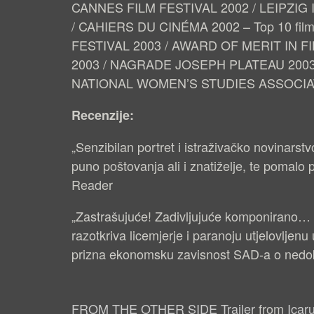
CANNES FILM FESTIVAL 2002 / LEIPZI
/ CAHIERS DU CINÉMA 2002 – Top 10 f
FESTIVAL 2003 / AWARD OF MERIT IN 
2003 / NAGRADE JOSEPH PLATEAU 2003 – no
NATIONAL WOMEN’S STUDIES ASSOCIAT
Recenzije:
„Senzibilan portret i istraživačko novinarst
puno poštovanja ali i znatiželje, te pomalo
Reader
„Zastrašujuće! Zadivljujuće komponirano… K
razotkriva licemjerje i paranoju utjelovljenu 
prizna ekonomsku zavisnost SAD-a o nedo
FROM THE OTHER SIDE Trailer
from
Icar