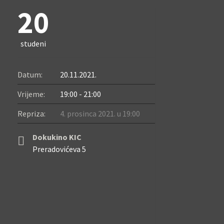
20
studeni
Datum:
20.11.2021.
Vrijeme:
19:00 - 21:00
Repriza:
4. prosinca 2021. u 19:00
Dokukino KIC
Preradovićeva 5