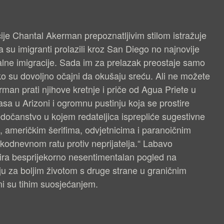
ije Chantal Akerman prepoznatljivim stilom istražuje
u imigranti prolazili kroz San Diego no najnovije
alne imigracije. Sada im za prelazak preostaje samo
ako su dovoljno očajni da okušaju sreću. Ali ne možete
rman prati njihove kretnje i priče od Agua Priete u
sa u Arizoni i ogromnu pustinju koja se prostire
edočanstvo u kojem redateljica isprepliće sugestivne
ma, američkim šerifima, odvjetnicima i paranoičnim
akodnevnom ratu protiv neprijatelja.“ Labavo
ra besprijekorno nesentimentalan pogled na
lju za boljim životom s druge strane u graničnim
ni su tihim suosjećanjem.