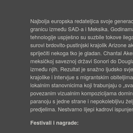
S
D
Najbolja europska redateljica svoje generac
R
granicu između SAD-a i Meksika. Godinama s
tehnologije uspješno su suzbile tokove ileg
U
surovi brdovito-pustinjski krajolik Arizone 
G
spriječiti nekoga tko je gladan. Chantal Ake
E
meksičkoj saveznoj državi Sonori do Dougla
između njih. Rezultat je snažno ljudsko svj
S
krajolike i intervjue s migrantskim obitelji
T
lokalnim stanovnicima koji trabunjaju o „sv
R
povezanim vizualnim kompozicijama domini
paranoju s jedne strane i nepokolebljivu že
A
predjelima. Nestvarno lijepi kadrovi ispunje
N
E
Festivali i nagrade: