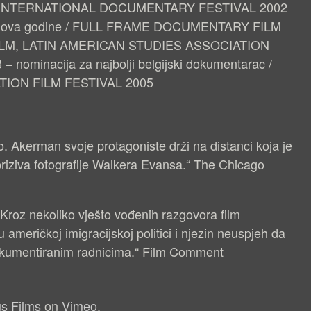
G INTERNATIONAL DOCUMENTARY FESTIVAL 2002
ilmova godine / FULL FRAME DOCUMENTARY FILM
FILM, LATIN AMERICAN STUDIES ASSOCIATION
minacija za najbolji belgijski dokumentarac /
ION FILM FESTIVAL 2005
vo. Akerman svoje protagoniste drži na distanci koja je
 priziva fotografije Walkera Evansa.“ The Chicago
roz nekoliko vješto vođenih razgovora film
u američkoj imigracijskoj politici i njezin neuspjeh da
kumentiranim radnicima.“ Film Comment
us Films
on
Vimeo
.