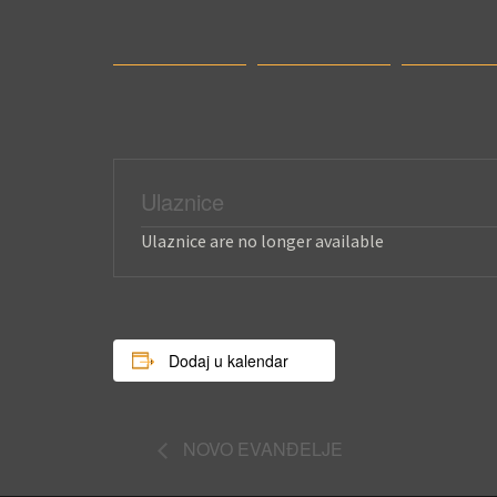
Ulaznice
Ulaznice are no longer available
Dodaj u kalendar
NOVO EVANĐELJE