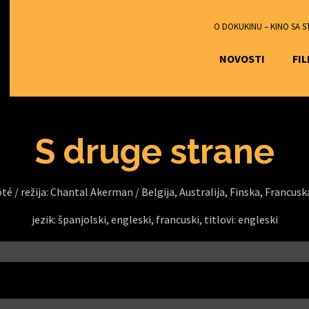
O DOKUKINU – KINO SA 
NOVOSTI
FI
S druge strane
ôté /
režija: Chantal Akerman /
Belgija, Australija, Finska, Francusk
jezik: španjolski, engleski, francuski, titlovi: engleski