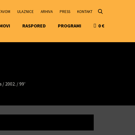
STAVOM
ULAZNICE
ARHIVA
PRESS
KONTAKT
LMOVI
RASPORED
PROGRAMI
0
€
a /
2002. /
99'