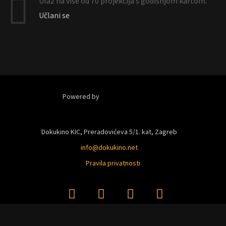
Ulaz na više od 70 projekcija s godišnjom kartom.
Učlani se
Powered by
Dokukino KIC, Preradovićeva 5/1. kat, Zagreb
info@dokukino.net
Pravila privatnosti