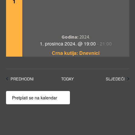
1
Godina:
2024.
1. prosinca 2024. @ 19:00
-
21:00
Crna kutija: Dnevnici
FILMOVI
FILM
PREDHODNI
TODAY
SLJEDEĆI
Pretplati se na kalendar