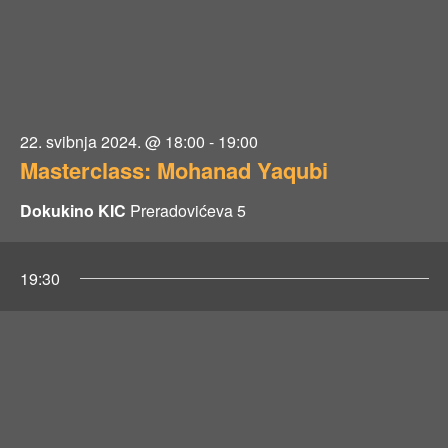
b
n
j
a
22. svibnja 2024. @ 18:00
-
19:00
2
Masterclass: Mohanad Yaqubi
0
Dokukino KIC
Preradovićeva 5
2
19:30
4
.